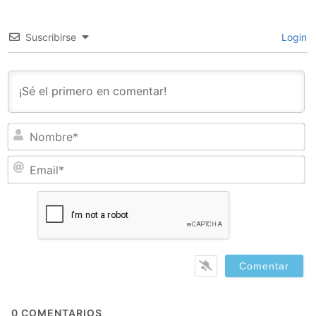
Suscribirse
Login
N
Em
0
COMENTARIOS