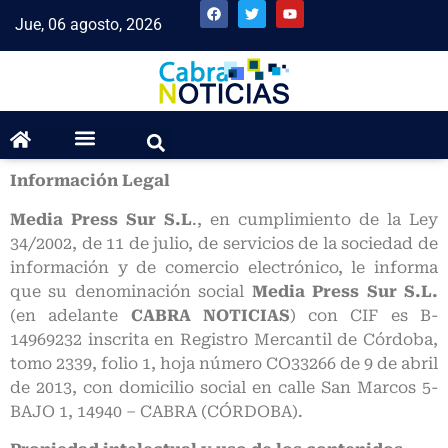
Jue, 06 agosto, 2026
Información Legal
Media Press Sur S.L
., en cumplimiento de la Ley
34/2002, de 11 de julio, de servicios de la sociedad de
información y de comercio electrónico, le informa
que su denominación social
Media Press Sur S.L.
(en adelante
CABRA NOTICIAS
) con CIF es B-
14969232 inscrita en Registro Mercantil de Córdoba,
tomo 2339, folio 1, hoja número CO33266 de 9 de abril
de 2013, con domicilio social en calle San Marcos 5-
BAJO 1, 14940 – CABRA (CÓRDOBA).