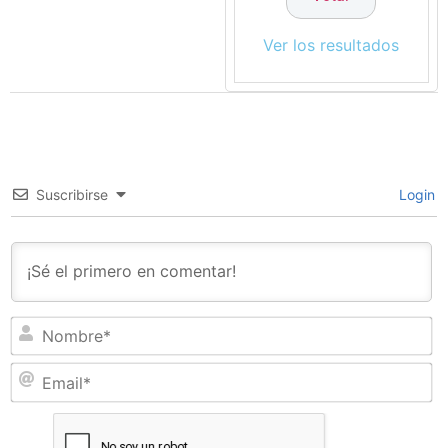
Ver los resultados
Suscribirse
Login
N
Em