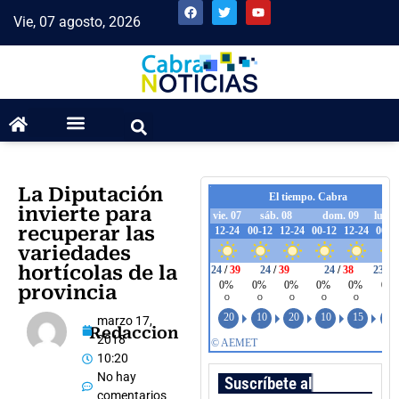
Vie, 07 agosto, 2026
La Diputación
invierte para
recuperar las
variedades
hortícolas de la
provincia
marzo 17,
Redaccion
2018
10:20
No hay
Suscríbete al boletín
comentarios