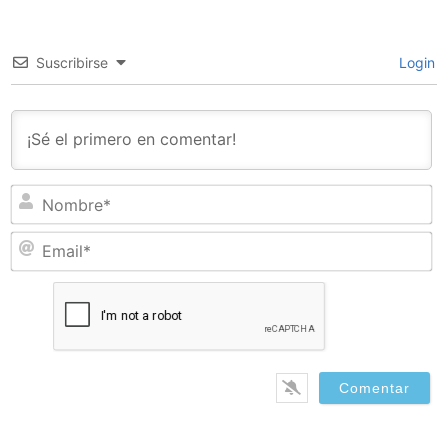
Suscribirse
Login
N
Em