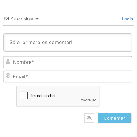
Suscribirse
Login
N
Em