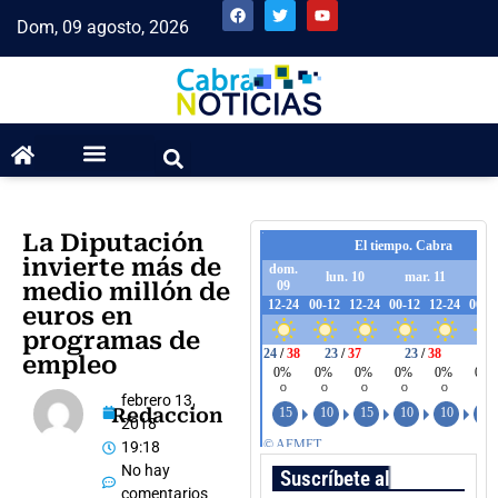
Dom, 09 agosto, 2026
La Diputación
invierte más de
medio millón de
euros en
programas de
empleo
febrero 13,
Redaccion
2018
19:18
No hay
Suscríbete al boletín
comentarios