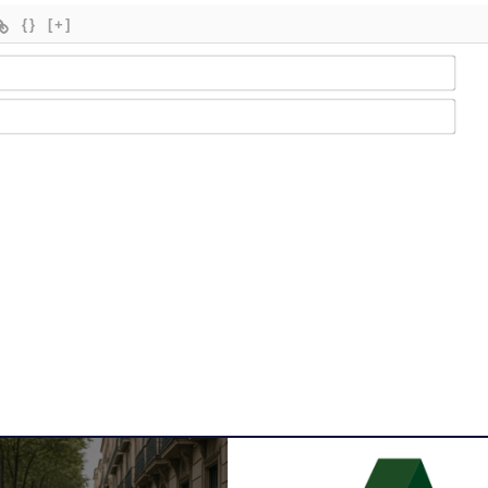
{}
[+]
Nom
Ema