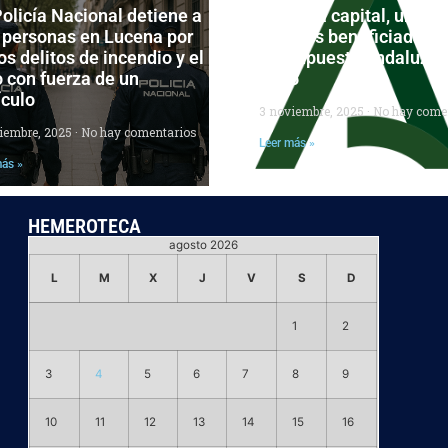
olicía Nacional detiene a
Córdoba capital, una de
 personas en Lucena por
grandes beneficiadas d
os delitos de incendio y el
Presupuesto andaluz p
 con fuerza de un
2026
ículo
3 noviembre, 2025
No hay come
ciembre, 2025
No hay comentarios
Leer más »
más »
HEMEROTECA
agosto 2026
L
M
X
J
V
S
D
1
2
3
4
5
6
7
8
9
10
11
12
13
14
15
16