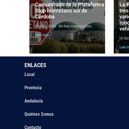
Comunicado de la Plataforma
La P
Stop biometano sur de
tres
Córdoba
vari
robo
15 julio, 2026
No hay comentarios
veh
Leer más »
15 di
Leer 
ENLACES
Local
Provincia
Andalucía
Quiénes Somos
Contacto