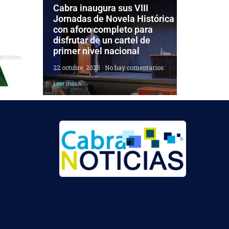
 las
Cabra inaugura sus VIII
el
Jornadas de Novela Histórica
ara
con aforo completo para
disfrutar de un cartel de
primer nivel nacional
ntarios
22 octubre, 2025
No hay comentarios
Leer más »