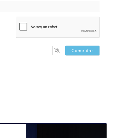
bre*
il*