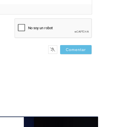
bre*
il*