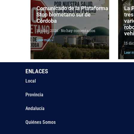
Comunicado de la Plataforma
La P
Stop biometano sur de
tres
Córdoba
vari
robo
15 julio, 2026
No hay comentarios
veh
Leer más »
15 di
Leer 
ENLACES
Local
Provincia
Andalucía
Quiénes Somos