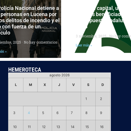
olicía Nacional detiene a
Córdoba capital, una de
 personas en Lucena por
grandes beneficiadas d
os delitos de incendio y el
Presupuesto andaluz p
 con fuerza de un
2026
ículo
3 noviembre, 2025
No hay come
ciembre, 2025
No hay comentarios
Leer más »
más »
HEMEROTECA
agosto 2026
L
M
X
J
V
S
D
1
2
3
4
5
6
7
8
9
10
11
12
13
14
15
16