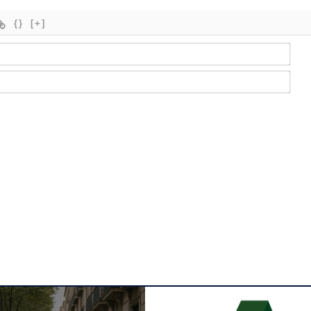
{}
[+]
Nom
Ema