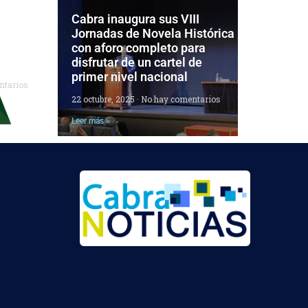
 las
Cabra inaugura sus VIII
el
Jornadas de Novela Histórica
ara
con aforo completo para
disfrutar de un cartel de
primer nivel nacional
ntarios
22 octubre, 2025
No hay comentarios
Leer más »