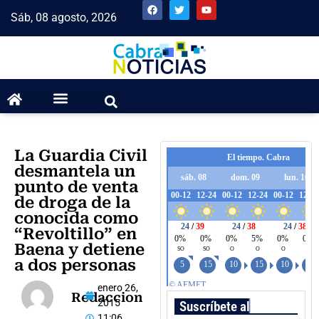
Sáb, 08 agosto, 2026
La Guardia Civil
desmantela un
punto de venta
de droga de la
conocida como
“Revoltillo” en
Baena y detiene
a dos personas
enero 26,
Redaccion
2015
Suscríbete al boletín
11:06