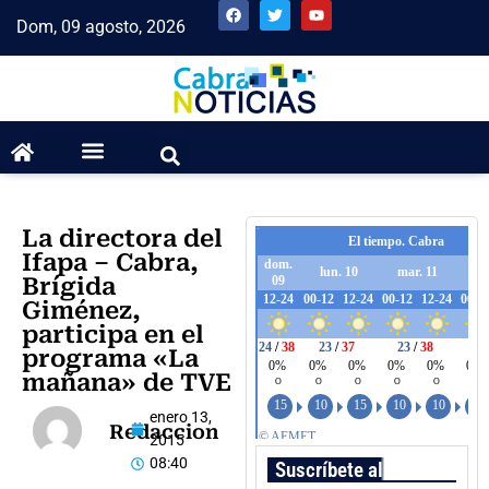
Dom, 09 agosto, 2026
La directora del
Ifapa – Cabra,
Brígida
Giménez,
participa en el
programa «La
mañana» de TVE
enero 13,
Redaccion
2015
08:40
Suscríbete al boletín