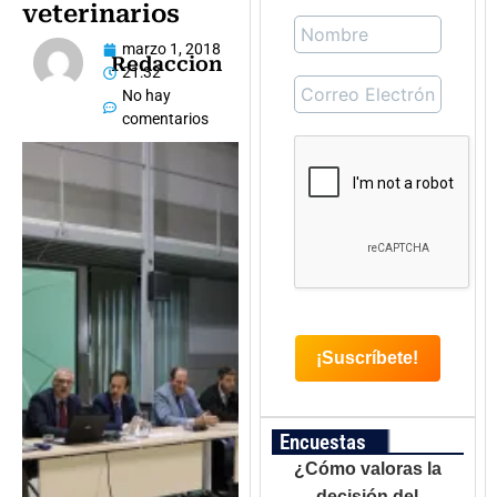
veterinarios
marzo 1, 2018
Redaccion
21:32
No hay
comentarios
Encuestas
¿Cómo valoras la
decisión del