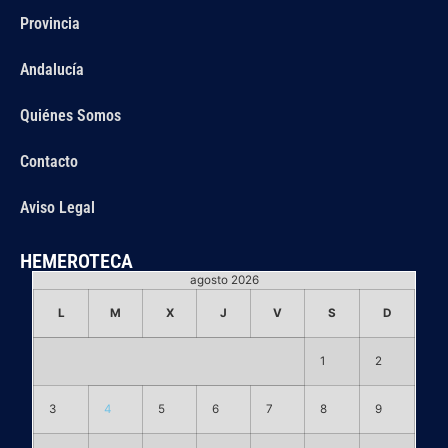
Provincia
Andalucía
Quiénes Somos
Contacto
Aviso Legal
HEMEROTECA
agosto 2026
L
M
X
J
V
S
D
1
2
3
4
5
6
7
8
9