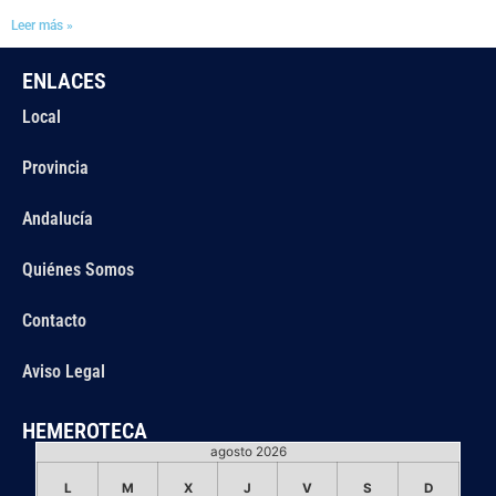
Leer más »
ENLACES
Local
Provincia
Andalucía
Quiénes Somos
Contacto
Aviso Legal
HEMEROTECA
agosto 2026
L
M
X
J
V
S
D