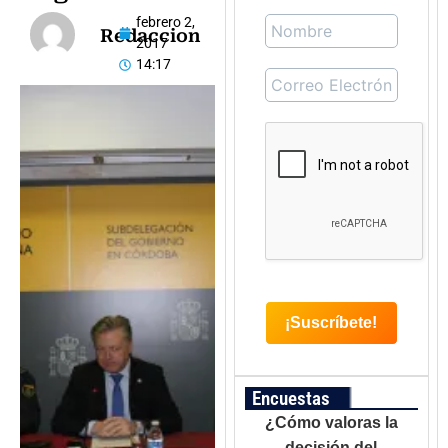
febrero 2,
Redaccion
2017
14:17
Encuestas
¿Cómo valoras la
decisión del