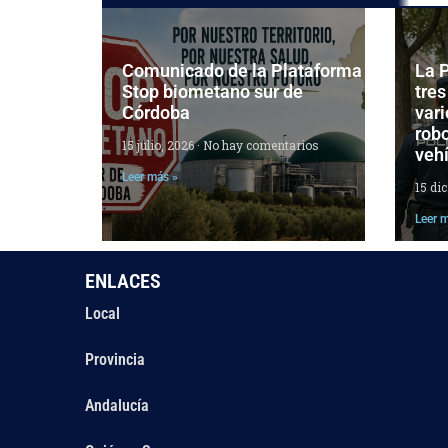
Comunicado de la Plataforma
La P
Stop biometano sur de
tres
Córdoba
vari
robo
15 julio, 2026
No hay comentarios
veh
Leer más »
15 di
Leer 
ENLACES
Local
Provincia
Andalucía