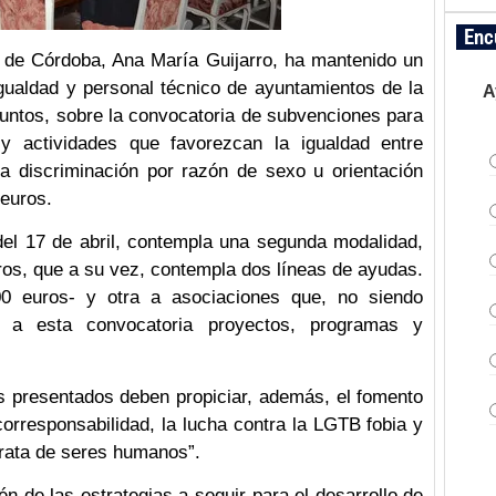
Enc
n de Córdoba, Ana María Guijarro, ha mantenido un
gualdad y personal técnico de ayuntamientos de la
A
asuntos, sobre la convocatoria de subvenciones para
y actividades que favorezcan la igualdad entre
a discriminación por razón de sexo u orientación
 euros.
del 17 de abril, contempla una segunda modalidad,
os, que a su vez, contempla dos líneas de ayudas.
0 euros- y otra a asociaciones que, no siendo
n a esta convocatoria proyectos, programas y
os presentados deben propiciar, además, el fomento
a corresponsabilidad, la lucha contra la LGTB fobia y
 trata de seres humanos”.
n de las estrategias a seguir para el desarrollo de