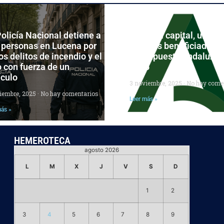
olicía Nacional detiene a
Córdoba capital, una de
 personas en Lucena por
grandes beneficiadas d
os delitos de incendio y el
Presupuesto andaluz p
 con fuerza de un
2026
ículo
3 noviembre, 2025
No hay come
ciembre, 2025
No hay comentarios
Leer más »
más »
HEMEROTECA
agosto 2026
L
M
X
J
V
S
D
1
2
3
4
5
6
7
8
9