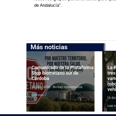
de Andalucía”.
Más noticias
Comunicado de la Plataforma
La P
Stop biometano sur de
tres
Córdoba
vari
robo
15 julio, 2026
No hay comentarios
veh
Leer más »
15 di
Leer 