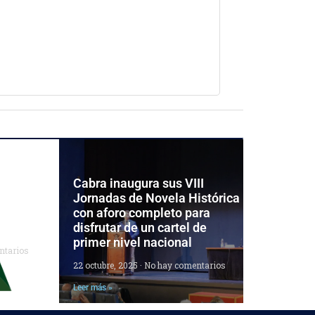
 las
Cabra inaugura sus VIII
el
Jornadas de Novela Histórica
ara
con aforo completo para
disfrutar de un cartel de
primer nivel nacional
ntarios
22 octubre, 2025
No hay comentarios
Leer más »