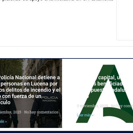
olicía Nacional detiene a
Córdoba capital, una de
 personas en Lucena por
grandes beneficiadas d
os delitos de incendio y el
Presupuesto andaluz p
 con fuerza de un
2026
ículo
3 noviembre, 2025
No hay come
ciembre, 2025
No hay comentarios
Leer más »
más »