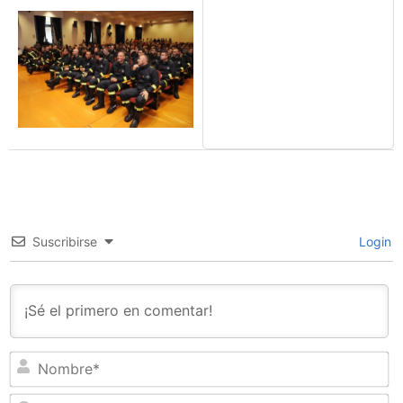
Suscribirse
Login
N
Em