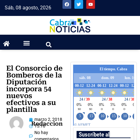
Sáb, 08 agosto, 2026
El Consorcio de
Bomberos de la
Diputación
incorpora 54
nuevos
efectivos a su
plantilla
marzo 2, 2018
Redaccion
15:16
No hay
Suscríbete al boletín
comentarios