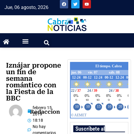
Jue, 06 agosto, 2026
Iznájar propone
un fin de
semana
romántico con
la Fiesta de la
BBC
febrero 15,
Redaccion
2019
18:18
No hay
Suscríbete al boletín
comentarios