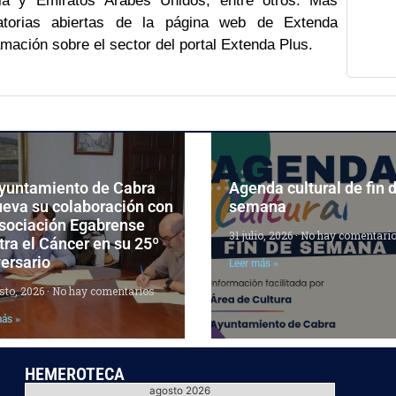
dia y Emiratos Árabes Unidos, entre otros. Más
atorias abiertas de la página web de Extenda
ación sobre el sector del portal Extenda Plus.
Ayuntamiento de Cabra
Agenda cultural de fin 
ueva su colaboración con
semana
Asociación Egabrense
31 julio, 2026
No hay comentari
ra el Cáncer en su 25º
ersario
Leer más »
sto, 2026
No hay comentarios
más »
HEMEROTECA
agosto 2026