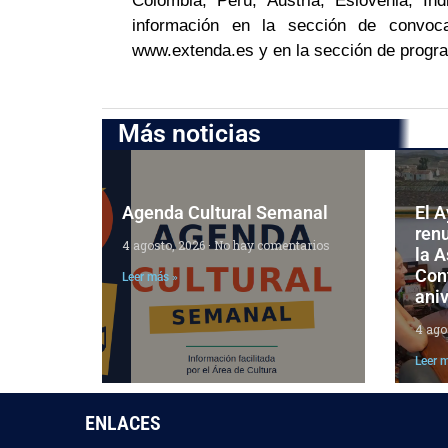
Colombia, Perú, Austria, Eslovenia, In
información en la sección de convoc
www.extenda.es y en la sección de program
Más noticias
Agenda Cultural Semanal
El 
ren
4 agosto, 2026
No hay comentarios
la 
Cont
Leer más »
aniv
4 ago
Leer 
ENLACES