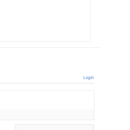
Login
bre*