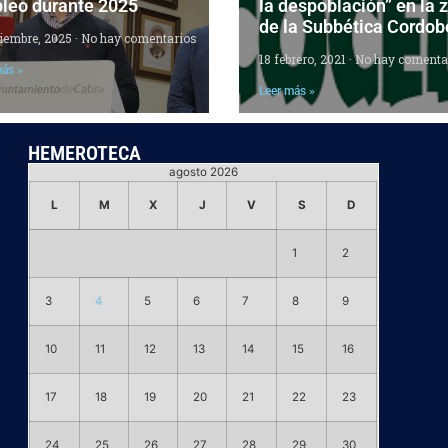
leo durante 2025
la despoblación” en la 
de la Subbética Cordo
ciembre, 2025
No hay comentarios
18 febrero, 2021
No hay comenta
más »
Leer más »
HEMEROTECA
agosto 2026
L
M
X
J
V
S
D
1
2
3
4
5
6
7
8
9
10
11
12
13
14
15
16
17
18
19
20
21
22
23
24
25
26
27
28
29
30