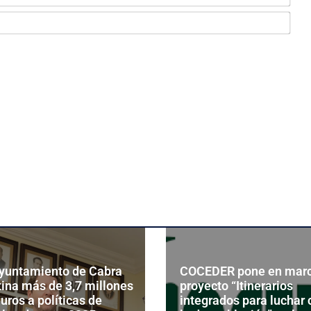
Ema
Ayuntamiento de Cabra
COCEDER pone en marc
ina más de 3,7 millones
proyecto “Itinerarios
uros a políticas de
integrados para luchar 