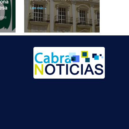
zona
besa
Leer más »
rios