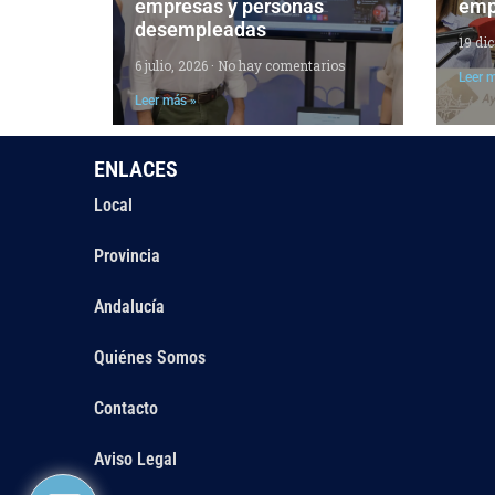
empresas y personas
emp
desempleadas
19 di
6 julio, 2026
No hay comentarios
Leer 
Leer más »
ENLACES
Local
Provincia
Andalucía
Quiénes Somos
Contacto
Aviso Legal