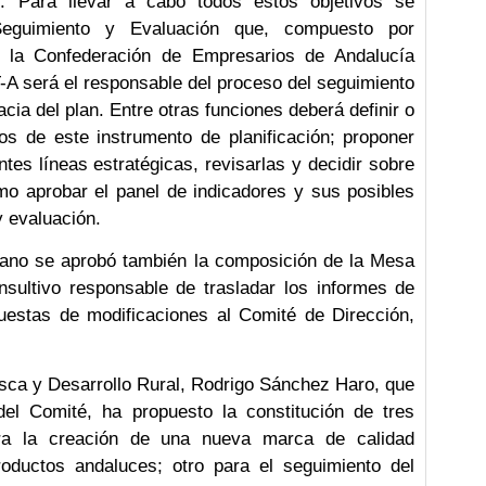
 Para llevar a cabo todos estos objetivos se
Seguimiento y Evaluación que, compuesto por
e la Confederación de Empresarios de Andalucía
A será el responsable del proceso del seguimiento
acia del plan. Entre otras funciones deberá definir o
vos de este instrumento de planificación; proponer
entes líneas estratégicas, revisarlas y decidir sobre
mo aprobar el panel de indicadores y sus posibles
y evaluación.
rgano se aprobó también la composición de la Mesa
nsultivo responsable de trasladar los informes de
uestas de modificaciones al Comité de Dirección,
esca y Desarrollo Rural, Rodrigo Sánchez Haro, que
 del Comité, ha propuesto la constitución de tres
ara la creación de una nueva marca de calidad
roductos andaluces; otro para el seguimiento del