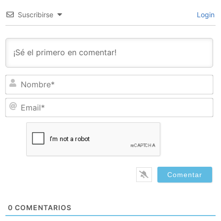
Suscribirse
Login
N
Em
0
COMENTARIOS