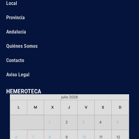
Local
Provincia
Andalucía
Quiénes Somos
Contacto
Aviso Legal
HEMEROTECA
julio 2026
L
M
X
J
V
S
D
1
2
3
4
5
6
7
8
9
10
11
12