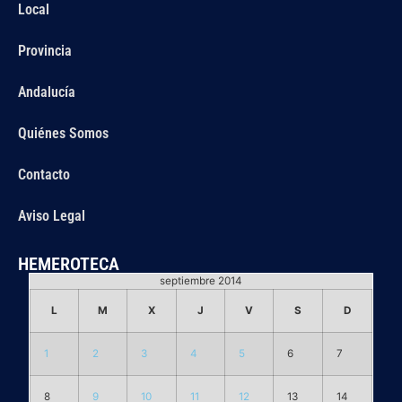
Local
Provincia
Andalucía
Quiénes Somos
Contacto
Aviso Legal
HEMEROTECA
septiembre 2014
L
M
X
J
V
S
D
1
2
3
4
5
6
7
8
9
10
11
12
13
14