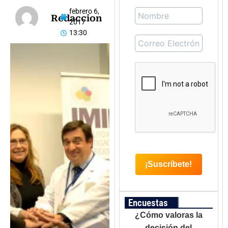
febrero 6,
Redaccion
2017
13:30
Encuestas
¿Cómo valoras la
decisión del