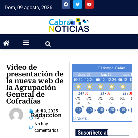
Dom, 09 agosto, 2026
Video de
presentación de
la nueva web de
la Agrupación
General de
Cofradías
abril 9, 2025
Redaccion
13:47
No hay
comentarios
Suscríbete al boletín