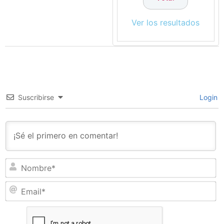
Ver los resultados
Suscribirse
Login
N
Em