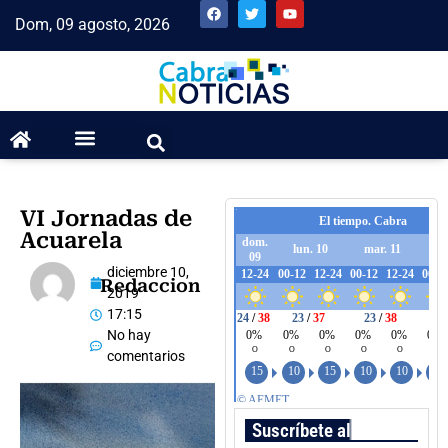
Dom, 09 agosto, 2026
VI Jornadas de
Acuarela
diciembre 10,
Redaccion
2019
17:15
No hay
comentarios
Suscríbete al boletín