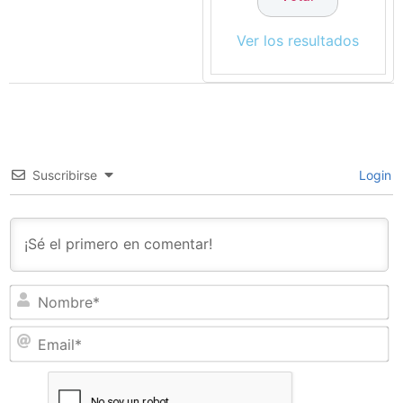
Ver los resultados
Suscribirse
Login
N
Em