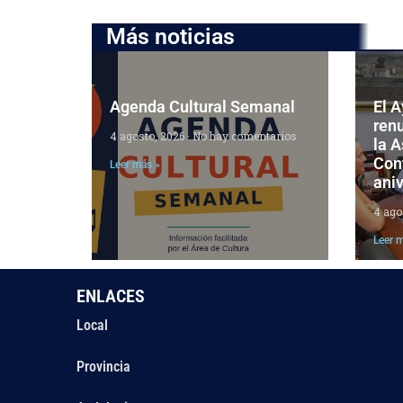
Más noticias
Agenda Cultural Semanal
El 
ren
4 agosto, 2026
No hay comentarios
la 
Cont
Leer más »
aniv
4 ago
Leer 
ENLACES
Local
Provincia