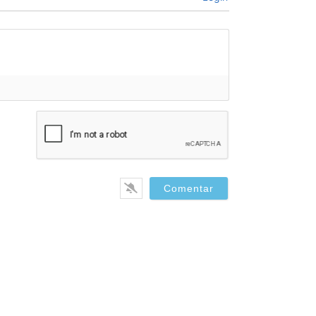
bre*
il*