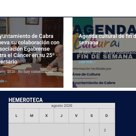
Ayuntamiento de Cabra
Agenda cultural de fin 
ueva su colaboración con
semana
Asociación Egabrense
31 julio, 2026
No hay comentari
ra el Cáncer en su 25º
ersario
Leer más »
sto, 2026
No hay comentarios
más »
HEMEROTECA
agosto 2026
L
M
X
J
V
S
D
1
2