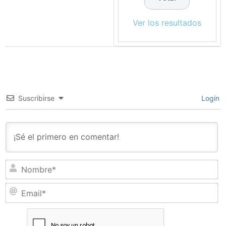
Ver los resultados
Suscribirse
Login
N
Em