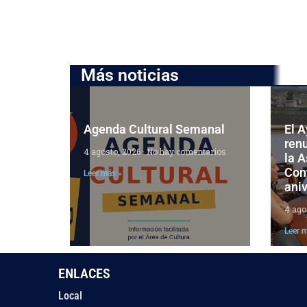
Más noticias
Agenda Cultural Semanal
El 
ren
4 agosto, 2026
No hay comentarios
la 
Cont
Leer más »
aniv
4 ago
Leer 
ENLACES
Local