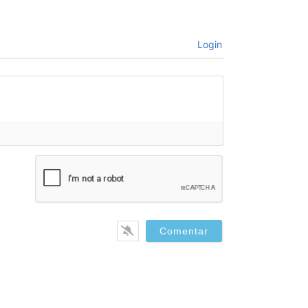
Login
bre*
il*