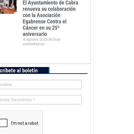
El Ayuntamiento de Cabra
renueva su colaboración
con la Asociación
Egabrense Contra el
Cáncer en su 25º
aniversario
4 agosto, 2026
No hay
comentarios
críbete al boletín