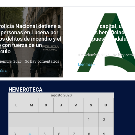
olicía Nacional detiene a
Córdoba capital, una de
 personas en Lucena por
grandes beneficiadas d
os delitos de incendio y el
Presupuesto andaluz p
 con fuerza de un
2026
ículo
3 noviembre, 2025
No hay come
ciembre, 2025
No hay comentarios
Leer más »
más »
HEMEROTECA
agosto 2026
L
M
X
J
V
S
D
1
2
3
4
5
6
7
8
9