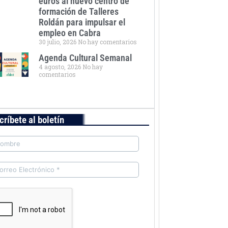
euros al nuevo centro de
formación de Talleres
Roldán para impulsar el
empleo en Cabra
30 julio, 2026
No hay comentarios
Agenda Cultural Semanal
4 agosto, 2026
No hay
comentarios
críbete al boletín