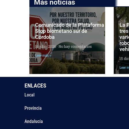
Más noticias
Comunicado de la Plataforma
La P
Stop biometano sur de
tres
Córdoba
vari
robo
15 julio, 2026
No hay comentarios
veh
Leer más »
15 di
Leer 
ENLACES
Local
Provincia
Andalucía