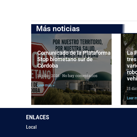
Más noticias
Comunicado de la Plataforma
La P
Stop biometano sur de
tres
Córdoba
vari
robo
15 julio, 2026
No hay comentarios
veh
Leer más »
15 di
Leer 
ENLACES
Local