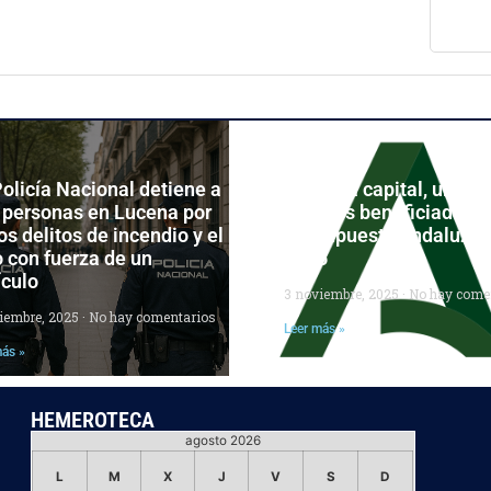
olicía Nacional detiene a
Córdoba capital, una de
 personas en Lucena por
grandes beneficiadas d
os delitos de incendio y el
Presupuesto andaluz p
 con fuerza de un
2026
ículo
3 noviembre, 2025
No hay come
ciembre, 2025
No hay comentarios
Leer más »
más »
HEMEROTECA
agosto 2026
L
M
X
J
V
S
D