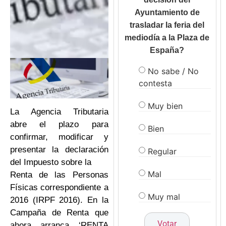
Ayuntamiento de
trasladar la feria del
mediodía a la Plaza de
España?
No sabe / No
contesta
Muy bien
La Agencia Tributaria
abre el plazo para
Bien
confirmar, modificar y
presentar la declaración
Regular
del Impuesto sobre la
Mal
Renta de las Personas
Físicas correspondiente a
Muy mal
2016 (IRPF 2016). En la
Campaña de Renta que
ahora arranca ‘RENTA