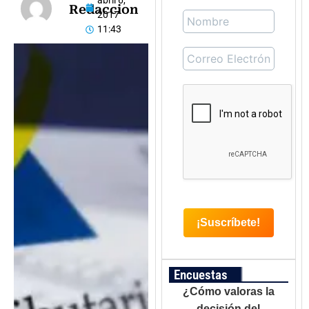
abril 6,
Redaccion
2017
11:43
Encuestas
¿Cómo valoras la
decisión del