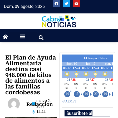
Dom, 09 agosto, 2026
El Plan de Ayuda
Alimentaria
destina casi
948.000 de kilos
de alimentos a
las familias
cordobesas
marzo 2,
Redaccion
2017
14:44
Suscríbete al boletín