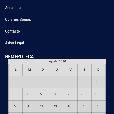
Andalucía
Quiénes Somos
Contacto
Aviso Legal
HEMEROTECA
agosto 2026
L
M
X
J
V
S
D
1
2
3
4
5
6
7
8
9
10
11
12
13
14
15
16