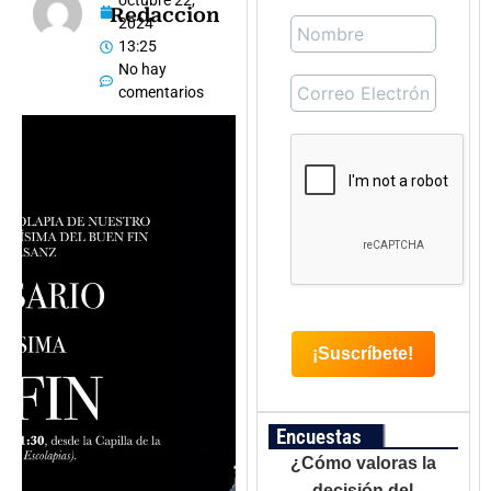
octubre 22,
Redaccion
2024
13:25
No hay
comentarios
Encuestas
¿Cómo valoras la
decisión del