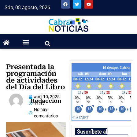
Sáb, 08 agosto, 2026
Presentada la
programación
de actividades
del Día del Libro
abril 10, 2025
Redaccion
11:43
No hay
comentarios
Suscríbete al boletín