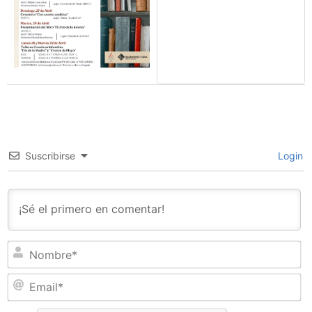
Suscribirse
Login
N
Em