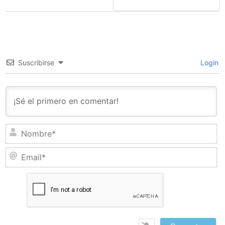
Suscribirse
Login
N
Em