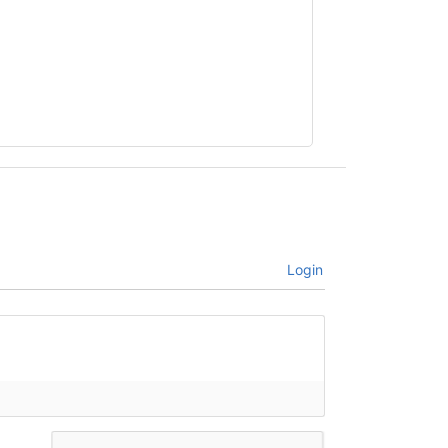
Login
bre*