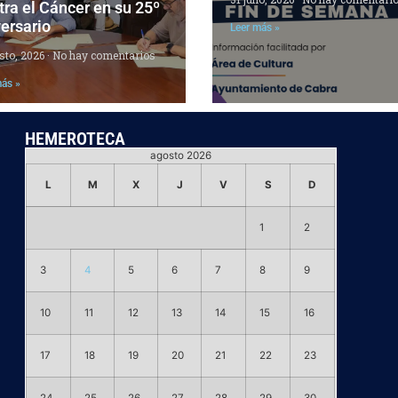
ra el Cáncer en su 25º
ersario
Leer más »
sto, 2026
No hay comentarios
más »
HEMEROTECA
agosto 2026
L
M
X
J
V
S
D
1
2
3
4
5
6
7
8
9
10
11
12
13
14
15
16
17
18
19
20
21
22
23