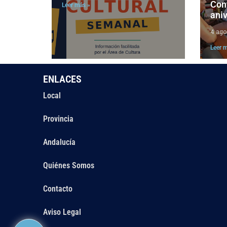
Cont
Leer más »
aniv
4 ago
Leer 
ENLACES
Local
Provincia
Andalucía
Quiénes Somos
Contacto
Aviso Legal