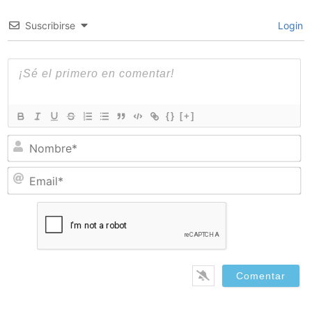
Suscribirse
Login
{}
[+]
N
Em