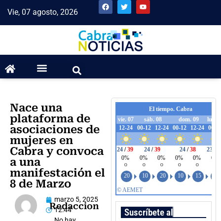
Vie, 07 agosto, 2026
Nace una
plataforma de
asociaciones de
mujeres en
Cabra y convoca
a una
manifestación el
8 de Marzo
marzo 5, 2025
Redaccion
12:44
Suscríbete al boletín
No hay