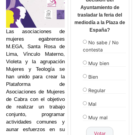
Ayuntamiento de
trasladar la feria del
mediodía a la Plaza de
España?
Las asociaciones de
mujeres egabrenses
No sabe / No
M.EGA, Santa Rosa de
contesta
Lima, Vínculo Materno,
Violeta y la agrupación
Muy bien
Mujeres y Teología se
Bien
han unido para crear la
Plataforma de
Regular
Asociaciones de Mujeres
de Cabra con el objetivo
Mal
de realizar un trabajo
conjunto, programar
Muy mal
actividades comunes y
aunar esfuerzos en su