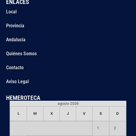
ENLACES
Local
Provincia
Andalucía
Quiénes Somos
Contacto
Aviso Legal
HEMEROTECA
agosto 2026
L
M
X
J
V
S
D
1
2