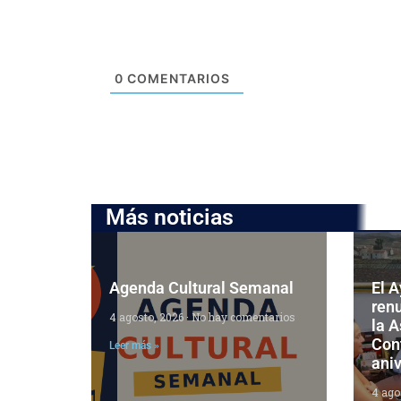
0
COMENTARIOS
Más noticias
Agenda Cultural Semanal
El 
ren
4 agosto, 2026
No hay comentarios
la 
Cont
Leer más »
aniv
4 ago