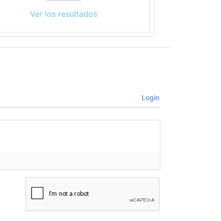
Ver los resultados
Login
bre*
il*