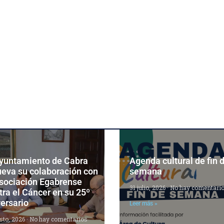
Ayuntamiento de Cabra
Agenda cultural de fin 
ueva su colaboración con
semana
Asociación Egabrense
31 julio, 2026
No hay comentari
ra el Cáncer en su 25º
ersario
Leer más »
sto, 2026
No hay comentarios