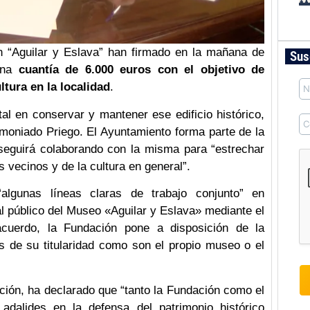
n “Aguilar y Eslava” han firmado en la mañana de
Sus
 una
cuantía de 6.000 euros con el objetivo de
ltura en la localidad
.
l en conservar y mantener ese edificio histórico,
imoniado Priego. El Ayuntamiento forma parte de la
 seguirá colaborando con la misma para “estrechar
s vecinos y de la cultura en general”.
algunas líneas claras de trabajo conjunto” en
l público del Museo «Aguilar y Eslava» mediante el
acuerdo, la Fundación pone a disposición de la
os de su titularidad como son el propio museo o el
ión, ha declarado que “tanto la Fundación como el
 adalides en la defensa del patrimonio histórico