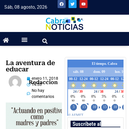
Sáb, 08 agosto, 2026
La aventura de
educar
enero 11, 2018
Redaccion
14:53
No hay
comentarios
Suscríbete al boletín