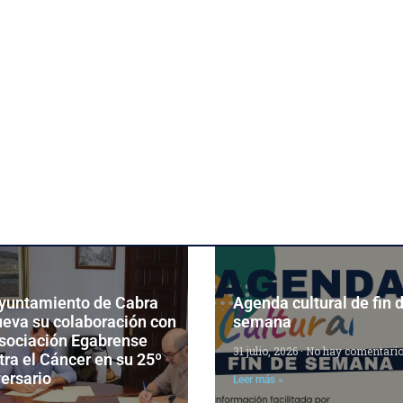
Ayuntamiento de Cabra
Agenda cultural de fin 
ueva su colaboración con
semana
Asociación Egabrense
31 julio, 2026
No hay comentari
ra el Cáncer en su 25º
ersario
Leer más »