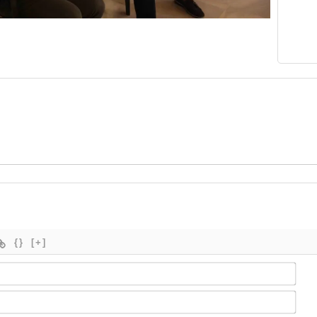
{}
[+]
Nom
Ema