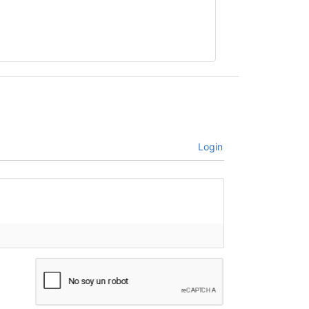
Login
bre*
il*