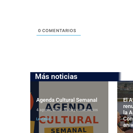
0
COMENTARIOS
Más noticias
Agenda Cultural Semanal
El 
ren
4 agosto, 2026
No hay comentarios
la 
Cont
Leer más »
aniv