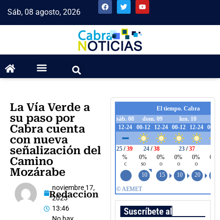
Sáb, 08 agosto, 2026
La Vía Verde a
su paso por
Cabra cuenta
con nueva
señalización del
Camino
Mozárabe
noviembre 17,
Redaccion
2023
13:46
Suscríbete al boletín
No hay