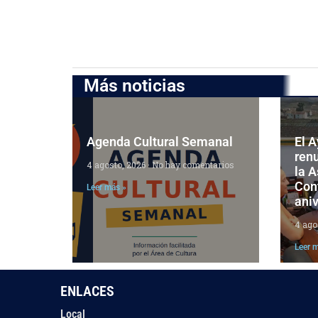
Más noticias
Agenda Cultural Semanal
El 
ren
4 agosto, 2026
No hay comentarios
la 
Cont
Leer más »
aniv
4 ago
Leer 
ENLACES
Local