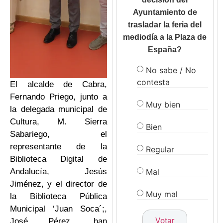
Ayuntamiento de
trasladar la feria del
mediodía a la Plaza de
España?
No sabe / No
contesta
El alcalde de Cabra,
Fernando Priego, junto a
Muy bien
la delegada municipal de
Cultura, M. Sierra
Bien
Sabariego, el
representante de la
Regular
Biblioteca Digital de
Mal
Andalucía, Jesús
Jiménez, y el director de
Muy mal
la Biblioteca Pública
Municipal ‘Juan Soca´;,
José Pérez, han