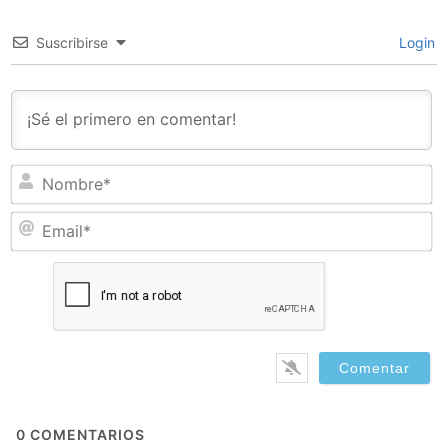
Suscribirse
Login
N
Em
0
COMENTARIOS