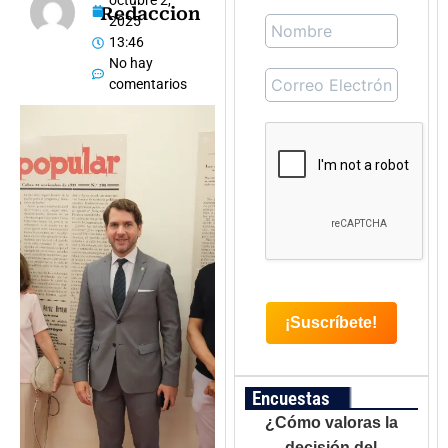
octubre 2,
Redaccion
2025
13:46
No hay
comentarios
Encuestas
¿Cómo valoras la
decisión del