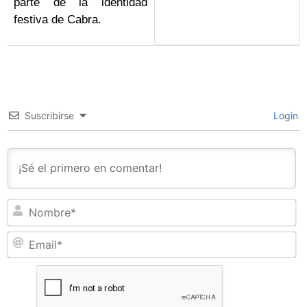
parte de la identidad
festiva de Cabra.
Suscribirse
Login
N
Em