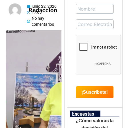
junio 22, 2026
Redaccion
17:05
No hay
comentarios
Encuestas
¿Cómo valoras la
decisión del