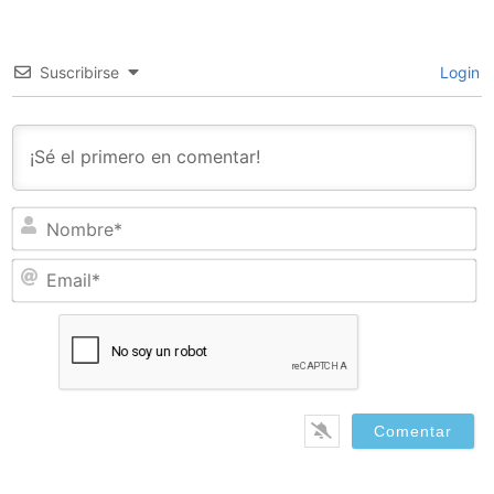
Suscribirse
Login
N
Em