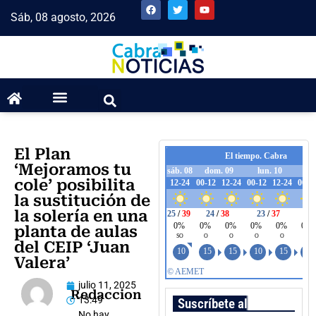
Sáb, 08 agosto, 2026
El Plan
‘Mejoramos tu
cole’ posibilita
la sustitución de
la solería en una
planta de aulas
del CEIP ‘Juan
Valera’
julio 11, 2025
Redaccion
13:49
Suscríbete al boletín
No hay