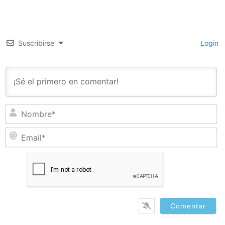
Suscribirse
Login
N
Em