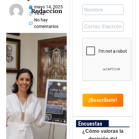
mayo 14, 2025
Redaccion
14:42
No hay
comentarios
Encuestas
¿Cómo valoras la
decisión del