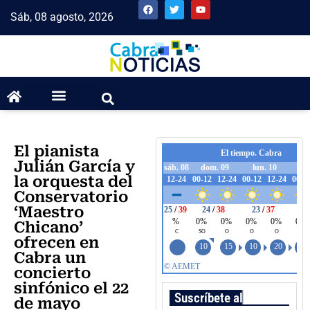
Sáb, 08 agosto, 2026
El pianista
Julián García y
la orquesta del
Conservatorio
‘Maestro
Chicano’
ofrecen en
Cabra un
concierto
sinfónico el 22
Suscríbete al boletín
de mayo