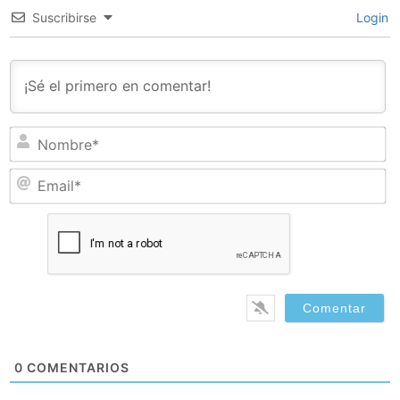
Suscribirse
Login
N
Em
0
COMENTARIOS