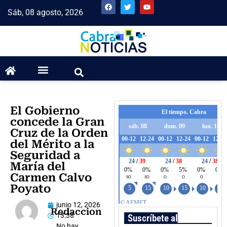
Sáb, 08 agosto, 2026
El Gobierno
concede la Gran
Cruz de la Orden
del Mérito a la
Seguridad a
María del
Carmen Calvo
Poyato
junio 12, 2026
Redaccion
13:38
Suscríbete al boletín
No hay