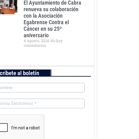
El Ayuntamiento de Cabra
renueva su colaboración
con la Asociación
Egabrense Contra el
Cáncer en su 25º
aniversario
4 agosto, 2026
No hay
comentarios
críbete al boletín