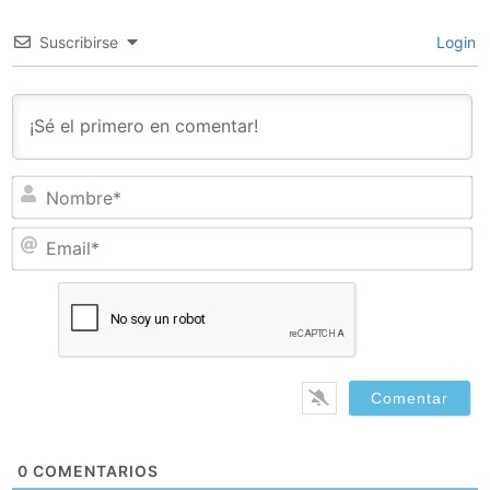
Suscribirse
Login
N
Em
0
COMENTARIOS