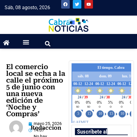
Sáb, 08 agosto, 2026
El comercio
local se echa a la
calle el próximo
5 de junio con
una nueva
edición de
‘Noche y
Compras’
mayo 25, 2026
Redaccion
14:07
Suscríbete al boletín
No hay